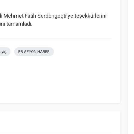
ali Mehmet Fatih Serdengeçti'ye teşekkürlerini
mını tamamladı.
ayiş
BB AFYON HABER