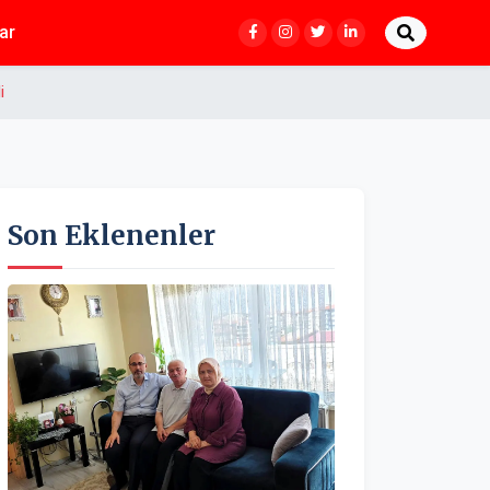
ar
i
Son Eklenenler