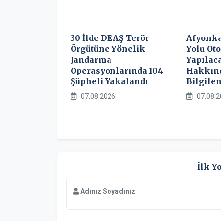
30 İlde DEAŞ Terör
Afyonka
Örgütüne Yönelik
Yolu Ot
Jandarma
Yapılac
Operasyonlarında 104
Hakkın
Şüpheli Yakalandı
Bilgile
07.08.2026
07.08.2
İlk Y
Adınız Soyadınız