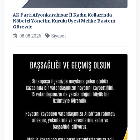
AK Parti Afyonkarahisar İl Kadın Kolları'nda
Nöbetçi Yönetim Kurulu Üyesi Melike Bastem
Görevde
08.08.2026
Siyaset