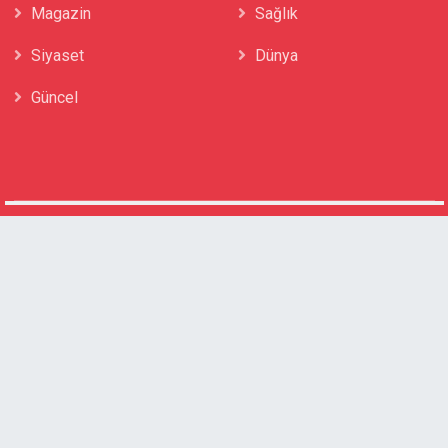
Magazin
Sağlık
Siyaset
Dünya
Güncel
Ana Sayfa
Yazarlar
Künye
İletişim
Hakkımızda
Genel
Asayiş
Ekonomi
Eğitim
Kültür-Sanat